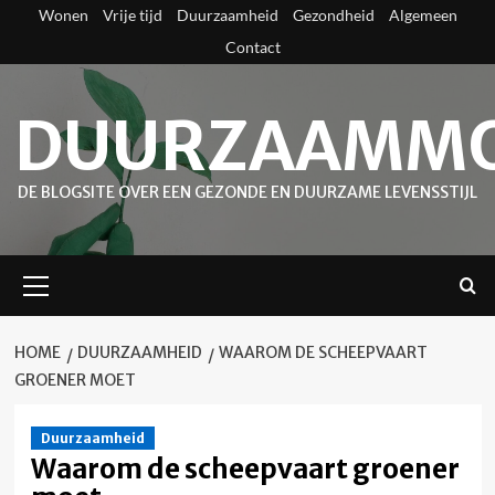
Skip
Wonen
Vrije tijd
Duurzaamheid
Gezondheid
Algemeen
to
Contact
content
DUURZAAMMO
DE BLOGSITE OVER EEN GEZONDE EN DUURZAME LEVENSSTIJL
Primary
Menu
HOME
DUURZAAMHEID
WAAROM DE SCHEEPVAART
GROENER MOET
Duurzaamheid
Waarom de scheepvaart groener