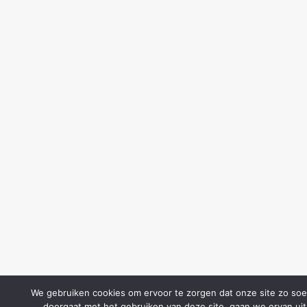
We gebruiken cookies om ervoor te zorgen dat onze site zo soepe
doorgaat met het gebruiken van deze site, gaan we ervan uit