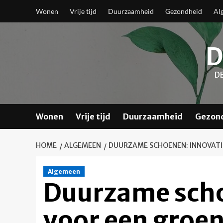
Skip
Wonen
Vrije tijd
Duurzaamheid
Gezondheid
Al
to
content
D
D
Wonen
Vrije tijd
Duurzaamheid
Gezon
HOME
ALGEMEEN
DUURZAME SCHOENEN: INNOVATI
Algemeen
Duurzame scho
voor een groe