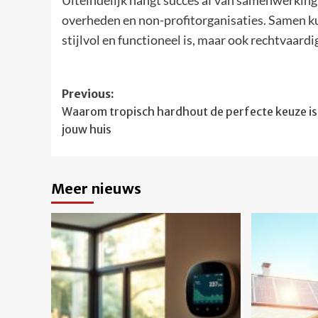
Uiteindelijk hangt succes af van samenwerking
overheden en non-profitorganisaties. Samen k
stijlvol en functioneel is, maar ook rechtvaard
Post
Previous:
Waarom tropisch hardhout de perfecte keuze is
navigation
jouw huis
Meer nieuws