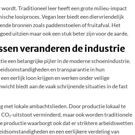
r wordt. Traditioneel leer heeft een grote milieu-impact
sche looiproces. Vegan leer biedt een diervriendelijk
ende bronnen zoals paddenstoelen of fruitafval. Het
n goed uitzien maar ook een stuk beter zijn voor de aarde.
ssen veranderen de industrie
ie een belangrijke pijler in de moderne schoenindustrie.
rbeidsomstandigheden en transparantie in hun
en eerlijk loon krijgen en werken onder veilige
icht biedt aan de vaak schrijnende situaties in de fast
 met lokale ambachtslieden. Door productie lokaal te
n CO₂-uitstoot verminderd, maar ook worden traditionele
 productie waarborgt ook dat er striktere arbeidswetten
beidsomstandigheden en een eerlijkere verdeling van