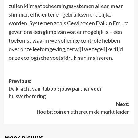
zullen klimaatbeheersingssystemen alleen maar
slimmer, efficiënter en gebruiksvriendelijker
worden. Systemen zoals Cewlbox en Daikin Emura
geven ons een glimp van wat er mogelijk is – een
toekomst waarin we volledige controle hebben
over onze leefomgeving, terwijl we tegelijkertijd
onze ecologische voetafdruk minimaliseren.
Post
Previous:
De kracht van Rubbol: jouw partner voor
navigation
huisverbetering
Next:
Hoe bitcoin en ethereum de markt leiden
Meer nieuws