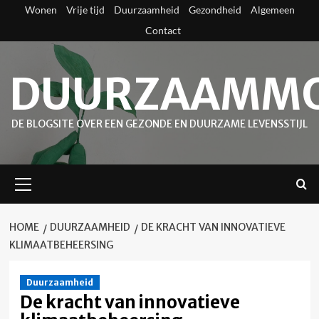
Skip
Wonen
Vrije tijd
Duurzaamheid
Gezondheid
Algemeen
to
Contact
content
DUURZAAMMO
DE BLOGSITE OVER EEN GEZONDE EN DUURZAME LEVENSSTIJL
Primary
Menu
HOME
DUURZAAMHEID
DE KRACHT VAN INNOVATIEVE
KLIMAATBEHEERSING
Duurzaamheid
De kracht van innovatieve